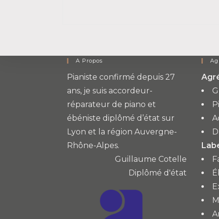
Travail
À
L’atelier
A Propos
Ag
Pianiste confirmé depuis 27
Agr
ans, je suis accordeur-
G
réparateur de piano et
P
ébéniste diplômé d’état sur
A
Lyon et la région Auvergne-
D
Rhône-Alpes.
Labe
Guillaume Cotelle
F
Diplômé d'état
É
E
M
A