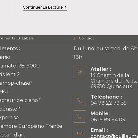
Accords
Continuer La Lecture
Et
Préparations
Pour
Concerts
réments Et Labels
Contact
éments :
Du lundi au samedi de 8h
enio
18h
iamate RB-9000
Atelier :
dsilent 2
14 Chemin de la
Charrière du Puits,
ampp-chaser
69650 Quincieux
ls :
Téléphone :
acteur de piano *
04 78 22 79 35
béniste *
Mobile:
xpertise
06 15 89 94 05
embre Europiano France
Email :
rtisan d’art
contact@guillaum