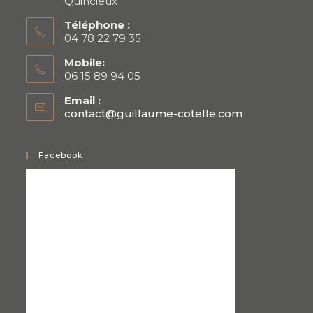
Quincieux
Téléphone :
04 78 22 79 35
Mobile:
06 15 89 94 05
Email :
contact@guillaume-cotelle.com
S’ouvre
dans
votre
application
Facebook