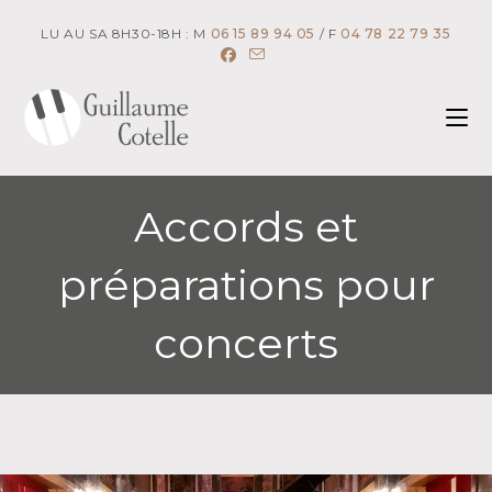
Skip
LU AU SA 8H30-18H : M
06 15 89 94 05
/ F
04 78 22 79 35
to
content
Accords et
préparations pour
concerts