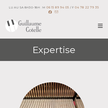
LU AU SA 8H30-18H : M
06 15 89 94 05
/ F
04 78 22 79 35
Expertise